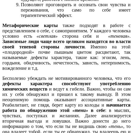
Позволяют проговорить и осознать свои чувства и
переживания, что само по себе имеет
терапевтический эффект.
Метафорические карты
также подходят в работе с
представлением о себе, с самопринятием. У каждого человека
условно есть
«светлая»
сторона себя и
«теневая»
.
Зависимые люди чаще всего целиком находятся во власти
своей теневой стороны личности
. Именно на этой
«плодородной» почве пышным цветом расцветают, так
называемые дефекты характера, такие как: эгоизм, лень,
гордыня, обидчивость, нечестность, зависть, нетерпимость,
вожделение и т.д.
Бесполезно убеждать не мотивированного человека, что его
дефекты характера способствуют употреблению
химических веществ
и ведут к гибели. Важно, чтобы он сам
их у себя обнаружил и пришел к такому выводу. В этом
неоценимую помощь оказывают ассоциативные карты.
Реабилитант, не глядя, берет карту из колоды и
начинается
работа по обнаружению этой
«тени»
в себе
: в мыслях,
чувствах, поступках и желаниях. Далее анализируется
вторичная выгода и ловушки. Важно донести до него
информацию о том, что если ты не видишь свою
«тень»
, то
она владеет тобой, если ты ее обнаружил, ты владеешь ею и