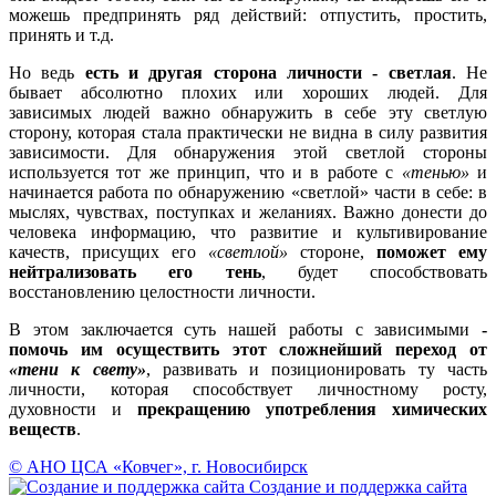
можешь предпринять ряд действий: отпустить, простить,
принять и т.д.
Но ведь
есть и другая сторона личности - светлая
. Не
бывает абсолютно плохих или хороших людей. Для
зависимых людей важно обнаружить в себе эту светлую
сторону, которая стала практически не видна в силу развития
зависимости. Для обнаружения этой светлой стороны
используется тот же принцип, что и в работе с
«тенью»
и
начинается работа по обнаружению «светлой» части в себе: в
мыслях, чувствах, поступках и желаниях. Важно донести до
человека информацию, что развитие и культивирование
качеств, присущих его
«светлой»
стороне,
поможет ему
нейтрализовать его тень
, будет способствовать
восстановлению целостности личности.
В этом заключается суть нашей работы с зависимыми
-
помочь им осуществить этот сложнейший переход от
«тени к свету»
, развивать и позиционировать ту часть
личности, которая способствует личностному росту,
духовности и
прекращению употребления химических
веществ
.
© АНО ЦСА «Ковчег», г. Новосибирск
Создание и поддержка сайта