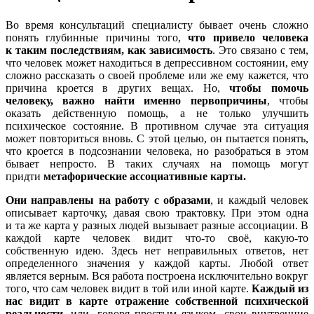
Во время консультаций специалисту бывает очень сложно
понять глубинные причины того,
что привело человека
к таким последствиям, как зависимость
. Это связано с тем,
что человек может находиться в депрессивном состоянии, ему
сложно рассказать о своей проблеме или же ему кажется, что
причина кроется в других вещах. Но,
чтобы помочь
человеку, важно найти именно первопричины
, чтобы
оказать действенную помощь, а не только улучшить
психическое состояние. В противном случае эта ситуация
может повториться вновь. С этой целью, он пытается понять,
что кроется в подсознании человека, но разобраться в этом
бывает непросто. В таких случаях на помощь могут
придти
метафорические ассоциативные карты.
Они
направлены на работу с образами
, и каждый человек
описывает карточку, давая свою трактовку. При этом одна
и та же карта у разных людей вызывает разные ассоциации. В
каждой карте человек видит что-то своё, какую-то
собственную идею. Здесь нет неправильных ответов, нет
определенного значения у каждой карты. Любой ответ
является верным. Вся работа построена исключительно вокруг
того, что сам человек видит в той или иной карте.
Каждый из
нас видит в карте отражение собственной психической
реальности
, или, говоря простым языком, свои внутренние